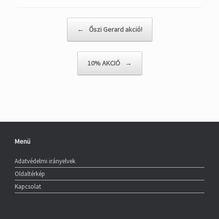
Post navigation
←
Őszi Gerard akció!
10% AKCIÓ
→
Menü
Adatvédelmi irányelvek
Oldaltérkép
Kapcsolat