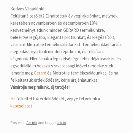
Kedves Vásárlónk!
Felújítaná tetőjét? Elindítottuk év végi akciónkat, melynek
keretében novemberben és decemberben 10%
kedvezményt adunk minden GERARD termékünkre,
beleértve legújabb, Eleganta profilunkat, és kiegészítőit,
valamint Metrotile termékcsaládunkat. Termékeinkkel tartós
megoldást nyújtunk minden építkezni, és felújítani
vágyónak. Ellenállnak a legszélsőségesebb időjárásnak is, és
egyedülállóan hosszú szavatossági idővel rendelkeznek.
Ismerje meg
Gerard
és Metrotile termékcsaládunkat, és ha
felkeltettük érdeklődését, kérje árajánlatunkat!
Vásárolja meg nálunk, új tetőjét!
Ha felkeltettük érdeklődését, vegye fel velünk a
kapcsolatot
!
Posted in
Akciók
and tagged
akció
.