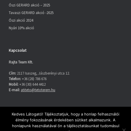
Őszi GERARD akció – 2025
Tavaszi GERARD akció -2025
Őszi akció 2024
Nyári 10% akció
Kapcsolat
Rajta Team Kft.
Cím:
2117 Isaszeg, Jászberényi utca 12.
Telefon:
+36 (28) 786 676
Mobil:
+36 (30) 644 4412
E-mail:
atiteto@tetoterem.hu
Facebook
Kedves Látogató! Tájékoztatjuk, hogy a honlap felhasználói
élmény fokozásának érdekében sütiket alkalmazunk. A
honlapunk használatával ön a tájékoztatásunkat tudomásul