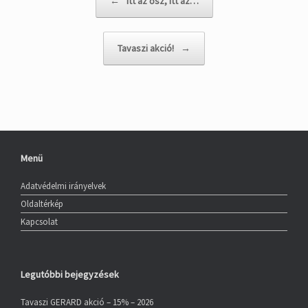
←
Itt az ősz, itt az…
Tavaszi akció!
→
Menü
Adatvédelmi irányelvek
Oldaltérkép
Kapcsolat
Legutóbbi bejegyzések
Tavaszi GERARD akció – 15% – 2026