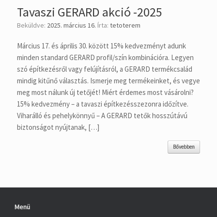
Tavaszi GERARD akció -2025
Beküldve:
2025. március 16.
Írta:
tetoterem
Március 17. és április 30. között 15% kedvezményt adunk
minden standard GERARD profil/szín kombinációra. Legyen
szó építkezésről vagy felújításról, a GERARD termékcsalád
mindig kitűnő választás. Ismerje meg termékeinket, és vegye
meg most nálunk új tetőjét! Miért érdemes most vásárolni?
15% kedvezmény – a tavaszi építkezésszezonra időzítve.
Viharálló és pehelykönnyű – A GERARD tetők hosszútávú
biztonságot nyújtanak, […]
Bővebben
Menü